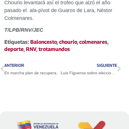
Chourio levantará así el trofeo que alzó el año
pasado el ala-pívot de Guaros de Lara, Néstor
Colmenares.
T/LPB/RNV/JEC
Etiquetas:
Baloncesto
,
chourio
,
colmenares
,
deporte
,
RNV
,
trotamundos
ANTERIOR
SIGUIENTE
En marcha plan de recuperación del sistema eléctrico en Zulia
Luis Figueroa sobre elecciones del 9-D: El pueblo necesita sus concejales