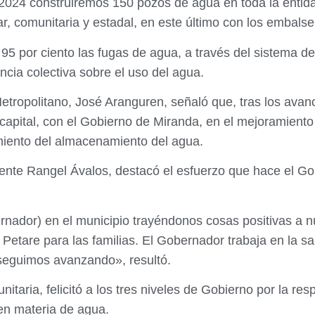
 2024 construiremos 150 pozos de agua en toda la enti
, comunitaria y estadal, en este último con los embalses
5 por ciento las fugas de agua, a través del sistema d
ncia colectiva sobre el uso del agua.
Metropolitano, José Aranguren, señaló que, tras los avan
capital, con el Gobierno de Miranda, en el mejoramiento p
imiento del almacenamiento del agua.
icente Rangel Ávalos, destacó el esfuerzo que hace el 
nador) en el municipio trayéndonos cosas positivas a n
etare para las familias. El Gobernador trabaja en la sal
seguimos avanzando», resultó.
itaria, felicitó a los tres niveles de Gobierno por la r
 en materia de agua.