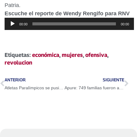
Patria.
Escuche el reporte de Wendy Rengifo para RNV
Reproductor
00:00
00:00
de
audio
Etiquetas:
económica
,
mujeres
,
ofensiva
,
revolucion
ANTERIOR
SIGUIENTE
Atletas Paralímpicos se pusieron a tono en Europa y Ásia
Apure: 749 familias fueron atendidas a través de los CLAP