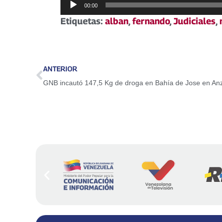
Reproductor
00:00
de
Etiquetas:
alban
,
fernando
,
Judiciales
,
audio
ANTERIOR
GNB incautó 147,5 Kg de droga en Bahía de Jose en An