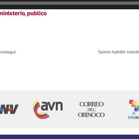
ministerio
,
publico
zoategui
Saime habilitó trámi