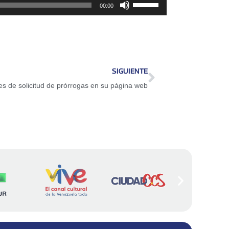
Utiliza
00:00
las
teclas
de
flecha
SIGUIENTE
arriba/abajo
tes de solicitud de prórrogas en su página web
para
aumentar
o
disminuir
el
volumen.