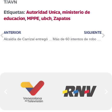
T/AVN
Etiquetas:
Autoridad Unica
,
ministerio de
educacion
,
MPPE
,
ubch
,
Zapatos
ANTERIOR
SIGUIENTE
Alcaldía de Carrizal entregó un cuarto de basura en el sector Brisas de Colina
Más de 60 intentos de robo de material estratégico militar fueron denunciados por el Presidente Maduro