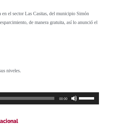
 en el sector Las Casitas, del municipio Simón
 esparcimiento, de manera gratuita, así lo anunció el
sus niveles.
Utiliza
00:00
las
teclas
acional
de
flecha