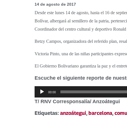
14 de agosto de 2017
Desde este lunes 14 de agosto, hasta el 16 de sept
Bolívar, albergará al semillero de la patria, pertene
Coordinador del centro cultural y deportivo Ronald
Betzy Campos, organizadora del referido plan, resalt
Victoria Pinto, una de las niñas participantes expresó
El Gobierno Bolivariano garantiza la paz y el entrete
Escuche el siguiente reporte de nues
Reproductor
00:00
de
T/ RNV Corresponsalía/ Anzoátegui
audio
Etiquetas:
anzoátegui
,
barcelona
,
comu