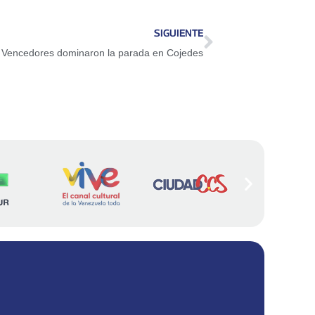
arriba/abajo
para
SIGUIENTE
aumentar
 Vencedores dominaron la parada en Cojedes
o
disminuir
el
volumen.