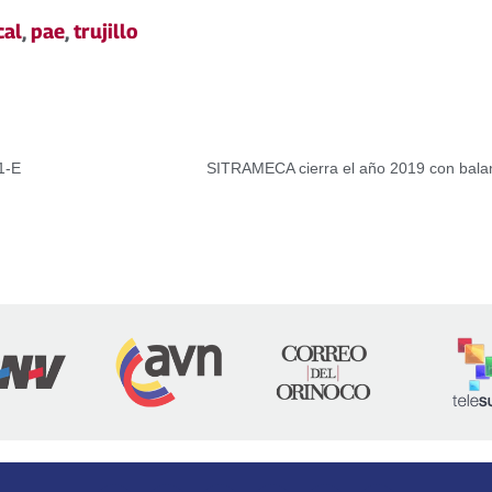
cal
,
pae
,
trujillo
1-E