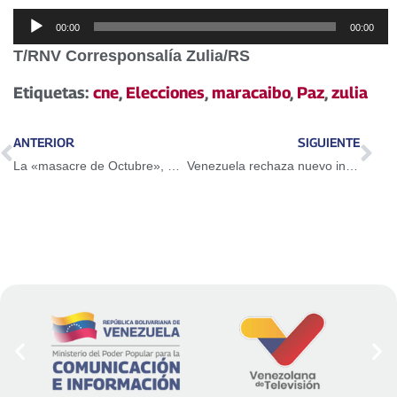
Reproductor
00:00
00:00
de
T/RNV Corresponsalía Zulia/RS
audio
Etiquetas:
cne
,
Elecciones
,
maracaibo
,
Paz
,
zulia
ANTERIOR
SIGUIENTE
La «masacre de Octubre», Día de la Dignidad Nacional en Bolivia
Venezuela rechaza nuevo intento de EE UU de desconocer la voluntad del pueblo