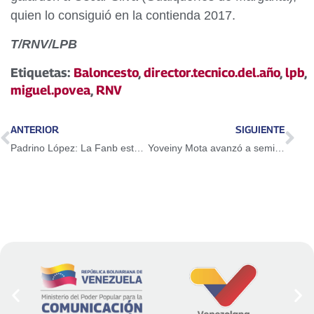
quien lo consiguió en la contienda 2017.
T/RNV/LPB
Etiquetas:
Baloncesto
,
director.tecnico.del.año
,
lpb
,
miguel.povea
,
RNV
ANTERIOR
SIGUIENTE
Padrino López: La Fanb está preparada para llevar la verdad al mundo
Yoveiny Mota avanzó a semifinal en Mundial de Atletismo