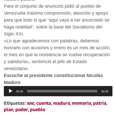
Para el conjunto de anuncios pidió al pueblo de
Venezuela máxima comprensión, atención y apoyo
para que todo lo que “aquí vaya a ser anunciado se
haga realidad”, sobre la base del Socialismo del
Siglo XXI.
«Lo que agradecemos con palabras, debemos
honrarlo con acciones y enero es un mes de acción,
el mes en que la resistencia se vuelve recuperación
y sabiduría», sentenció el jefe de Estado
venezolano.
Escuche al presidente constitucional Nicolás
Maduro
Reproductor
00:00
00:00
de
audio
Etiquetas:
anc
,
cuenta
,
maduro
,
memoria
,
patria
,
plan
,
poder
,
pueblo