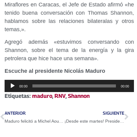
Miraflores en Caracas, el Jefe de Estado afirmó «he
tenido buena conversación con Thomas Shannon,
hablamos sobre las relaciones bilateralas y otros
temas,».
Agregó además «estuvimos conversando con
Shannon, sobre el tema de la energía y la gira
petrolera que hice hace una semana».
Escuche al presidente Nicolás Maduro
Reproductor
00:00
00:00
de
Etiquetas:
maduro
,
RNV
,
Shannon
audio
ANTERIOR
SIGUIENTE
Maduro felicitó a Michel Aoun por su elección como Presidente de la República Libanesa
¡Desde este martes! Presidente estrena programa La Hora de la Salsa por Radio Miraflores