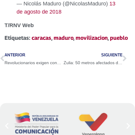
— Nicolás Maduro (@NicolasMaduro)
13
de agosto de 2018
T/RNV Web
Etiquetas:
caracas
,
maduro
,
movilizacion
,
pueblo
ANTERIOR
SIGUIENTE
Revolucionarios exigen condena severa para los involucrados en magnicidio frustrado
Zulia: 50 metros afectados del cable sublacustre serán recuperados en los próximos días