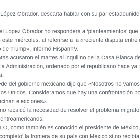
 López Obrador, descarta hablar con su par estadounid
l López Obrador no responderá a ‘planteamientos’ que su
 este miércoles, al referirse a la «reciente disputa entr
zo de Trump», informó HispanTV.
tas acusaron el martes al inquilino de la Casa Blanca d
la Administración, ordenado por el republicano hace ya 1
a.
sede del gobierno mexicano dijo que «Nosotros no vamos
ados Unidos. Consideramos que hay una confrontación po
ecinan elecciones».
no recalcó la necesidad de resolver el problema migrato
 centroamericanos.
MLO, como también es conocido el presidente de México
ompleto’ la frontera de su país con México si no recibía