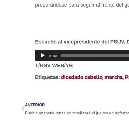
preparándose para seguir al frente del g
Escuche al vicepresidente del PSUV, 
Reproductor
00:00
de
T/RNV WEB/YB
audio
Etiquetas:
diosdado cabello
,
marcha
,
P
ANTERIOR
Pueblo anzoatiguense se movilizará el jueves en defensa