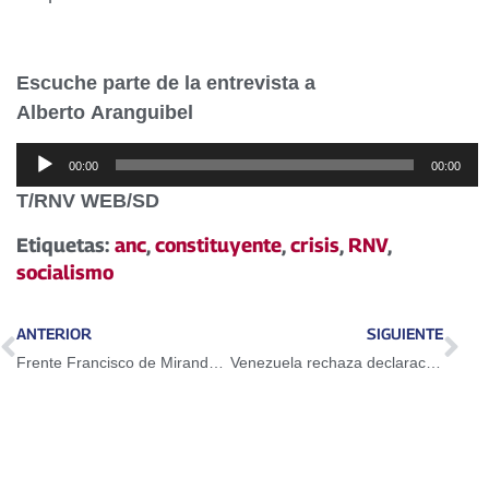
Escuche parte de la entrevista a
Alberto Aranguibel
Reproductor
00:00
00:00
de
T/RNV WEB/SD
audio
Etiquetas:
anc
,
constituyente
,
crisis
,
RNV
,
socialismo
ANTERIOR
SIGUIENTE
Frente Francisco de Miranda incorpora a 170 productores al plan de siembra en Anzoátegui
Venezuela rechaza declaraciones del canciller de México