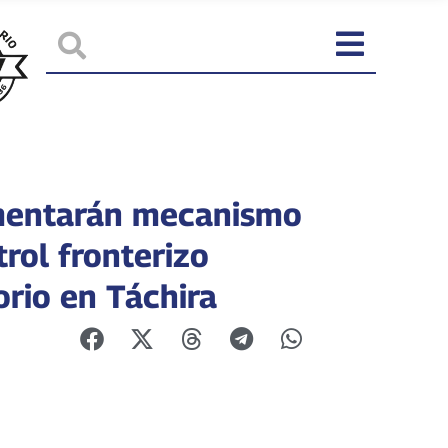
mentarán mecanismo
rol fronterizo
orio en Táchira