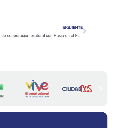
arriba/abajo
para
aumentar
o
SIGUIENTE
disminuir
Venezuela alcanzó importantes acuerdos de cooperación bilateral con Rusia en el Foro Económico Internacional de San Petersburgo
el
volumen.