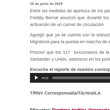
10 de junio de 2019
Entre las medidas de apertura de los pas
Freddy Bernal anunció que durante los 
activación de un carnet de circulación
Agregó que ya se cuenta con la estructu
Migratoria para la puesta en marcha de 
Precisó que los 117 funcionarios de la
Santander y Unión, asimismo en los punt
Escuche el reporte de nuestro corresp
Reproductor
00:00
de
audio
T/RNV Corresponsalía/Táchira/LA
Etiquetas:
Frontera
,
tachira
,
Venezuela