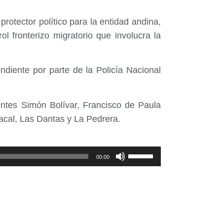
rotector político para la entidad andina,
 fronterizo migratorio que involucra la
ndiente por parte de la Policía Nacional
entes Simón Bolívar, Francisco de Paula
acal, Las Dantas y La Pedrera.
Utiliza
00:00
las
teclas
de
flecha