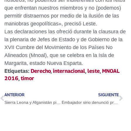
nosotros, no podemos ser indiferentes con los retos
que enfrentan nuestros miembros y no (podemos)
permitir distraernos por medio de la ilusión de las
maniobras geopolíticas», precisó Leste.
Las declaraciones las ofreció durante la clausura de
la plenaria de Jefes de Estado y de Gobierno de la
XVII Cumbre del Movimiento de los Países No
Alineados (Mnoal), que se celebra en la Isla de
Margarita, estado Nueva Esparta.
Etiquetas:
Derecho
,
internacional
,
leste
,
MNOAL
2016
,
timor
ANTERIOR
SIGUIENTE
Sierra Leona y Afganistán piden a Mnoal unión y apoyo contra grupos extremistas
Embajador sirio denunció pretensiones de EEUU de invadir su país