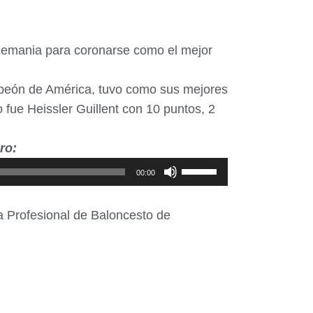
 Alemania para coronarse como el mejor
ampeón de América, tuvo como sus mejores
 fue Heissler Guillent con 10 puntos, 2
ro:
Utiliza
00:00
las
teclas
iga Profesional de Baloncesto de
de
flecha
arriba/abajo
para
aumentar