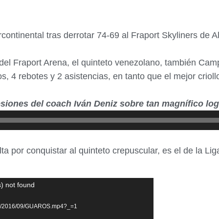
continental tras derrotar 74-69 al Fraport Skyliners de
lo del Fraport Arena, el quinteto venezolano, también C
 4 rebotes y 2 asistencias, en tanto que el mejor criollo
iones del coach Iván Deniz sobre tan magnífico log
alta por conquistar al quinteto crepuscular, es el de la L
) not found
oads/2016/09/GUAROS.mp4?_=1