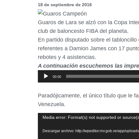
18 de septiembre de 2016
Guaros de Lara se alzó con la Copa Inter
club de baloncesto FIBA del planeta.
En partido disputado sobre el tabloncil
referentes a Damion James con 17 puntos,
rebotes y 4 asistencias.
A continuación escuchemos las impres
Reproductor
00:00
de
audio
Paradójicamente, el único título que le f
Venezuela.
Reproductor
Media error: Format(s) not supported or source(s
de
Descargar archivo: http://wpeditor.rnv.gob.ve/app/upl
vídeo