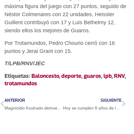
máxima figura del juego con 27 puntos, seguido de
Néstor Colmenares con 22 unidades, Heissler
Guillent contribuyó con 17 y Luis Bethelmy 12,
siendo ellos los mejores de Guaros.
Por Trotamundos, Pedro Chourio cerró con 16
puntos y Jerai Grant con 15.
T/LPB/RNV/JEC
Etiquetas:
Baloncesto
,
deporte
,
guaros
,
lpb
,
RNV
,
trotamundos
ANTERIOR
SIGUIENTE
Magnicidio frustrado demuestra el salvajismo y el odio de la derecha venezolana
Hoy se cumplen 8 años de la siembra de Luis Tascón