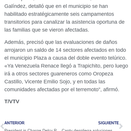
Galíndez, detalló que en el municipio se han
habilitado estratégicamente seis campamentos
transitorios para canalizar la asistencia oportuna de
las familias que se vieron afectadas.
Además, precisó que las evaluaciones de daños
arrojaron un saldo de 14 sectores afectados en todo
el municipio Plaza a causa del doble evento telúrico.
«Ya Venezuela Renace llegó a Trapichito, pero luego
irá a otros sectores guareneros como Oropeza
Castillo, Vicente Emilio Sojo, y en todas las
comunidades afectadas por el terremoto”, afirmó.
T/VTV
ANTERIOR
SIGUIENTE
President in Charge Delcy Rodríguez activates Plan Venezuela Renace for the recovery of housings and infrastructure damaged by earthquakes
Cantv despliega soluciones de conectividad de alta velocidad en hospitales