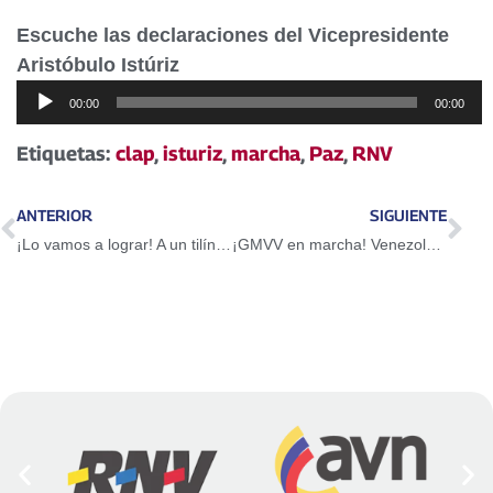
Escuche las declaraciones del Vicepresidente
Aristóbulo Istúriz
Reproductor
00:00
00:00
de
audio
Etiquetas:
clap
,
isturiz
,
marcha
,
Paz
,
RNV
ANTERIOR
SIGUIENTE
¡Lo vamos a lograr! A un tilín está el Guri de llegar a la cota 246
¡GMVV en marcha! Venezolana paso de una habitación a su propio apartamento en Ciudad Tiuna