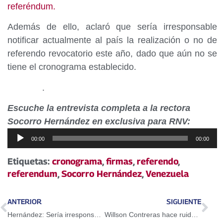
referéndum.
Además de ello, aclaró que sería irresponsable
notificar actualmente al país la realización o no de
referendo revocatorio este año, dado que aún no se
tiene el cronograma establecido.
.
Escuche la entrevista completa a la rectora
Socorro Hernández en exclusiva para RNV:
Reproductor
00:00
00:00
de
audio
Etiquetas:
cronograma
,
firmas
,
referendo
,
referendum
,
Socorro Hernández
,
Venezuela
ANTERIOR
SIGUIENTE
Hernández: Sería irresponsable señalar fecha para realizar el referéndum
Willson Contreras hace ruido en las menores de Cachorros