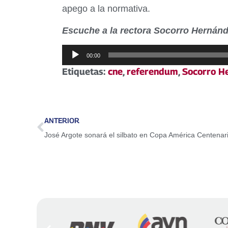
apego a la normativa.
Escuche a la rectora Socorro Hernánd
Reproductor
00:00
de
Etiquetas:
cne
,
referendum
,
Socorro H
audio
ANTERIOR
José Argote sonará el silbato en Copa América Centenar