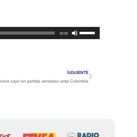
Utiliza
00:00
las
teclas
de
flecha
SIGUIENTE
arriba/abajo
enina cayó en partido amistoso ante Colombia
para
aumentar
o
disminuir
el
volumen.