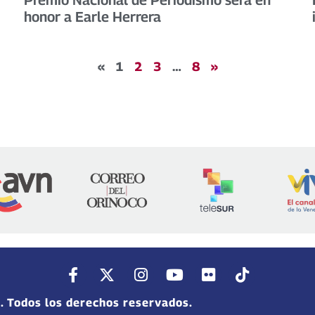
honor a Earle Herrera
«
1
2
3
…
8
»
. Todos los derechos reservados.