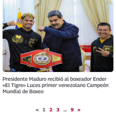
Presidente Maduro recibió al boxeador Ender
«El Tigre» Luces primer venezolano Campeón
Mundial de Boxeo
«
1
2
3
…
9
»