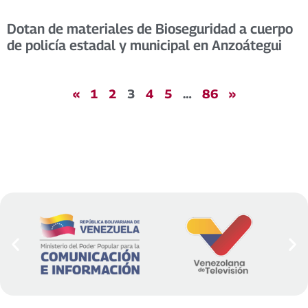
Dotan de materiales de Bioseguridad a cuerpo
de policía estadal y municipal en Anzoátegui
«
1
2
3
4
5
…
86
»