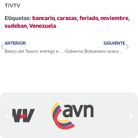
T/VTV
Etiquetas:
bancario
,
caracas
,
feriado
,
noviembre
,
sudeban
,
Venezuela
ANTERIOR
SIGUIENTE
Banco del Tesoro entregó en octubre más de Bs. 19 mil millones en créditos sociales
Gobierno Bolivariano avanza en la producción de libros que se presentarán en la Filven 2019