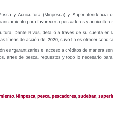
Pesca y Acuicultura (Minpesca) y Superintendencia de
nciamiento para favorecer a pescadores y acuicultores
icultura, Dante Rivas, detalló a través de su cuenta en
as líneas de acción del 2020, cuyo fin es ofrecer condic
ón es “garantizarles el acceso a créditos de manera senc
s, artes de pesca, repuestos y todo lo necesario para 
amiento
,
Minpesca
,
pesca
,
pescadores
,
sudeban
,
superi