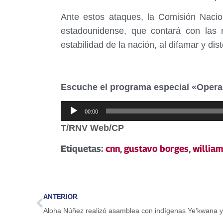
Ante estos ataques, la Comisión Nacio
estadounidense, que contará con las m
estabilidad de la nación, al difamar y dis
Escuche el programa especial «Operac
Reproductor
00:00
de
T/RNV Web/CP
audio
Etiquetas:
cnn
,
gustavo borges
,
william
ANTERIOR
Aloha Núñez realizó asamblea con indígenas Ye’kwana 