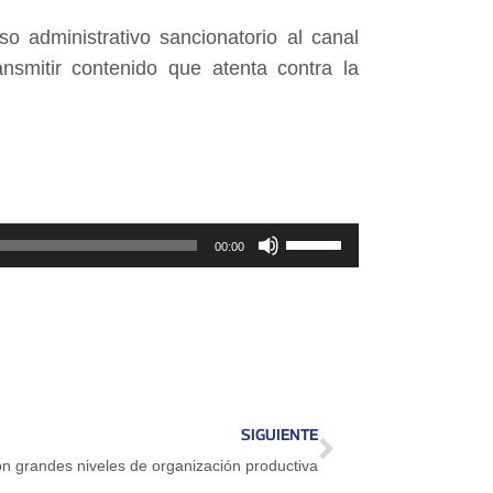
so administrativo sancionatorio al canal
nsmitir contenido que atenta contra la
Utiliza
00:00
las
teclas
de
flecha
arriba/abajo
para
SIGUIENTE
aumentar
n grandes niveles de organización productiva
o