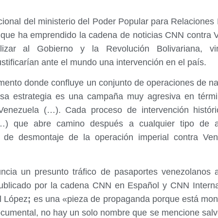
ional del ministerio del Poder Popular para Relaciones E
que ha emprendido la cadena de noticias CNN contra Ve
nalizar al Gobierno y la Revolución Bolivariana, v
stificarían ante el mundo una intervención en el país.
to donde confluye un conjunto de operaciones de natur
sa estrategia es una campaña muy agresiva en térmi
a Venezuela (…). Cada proceso de intervención histó
 (…) que abre camino después a cualquier tipo de ac
l de desmontaje de la operación imperial contra Ven
ncia un presunto tráfico de pasaportes venezolanos a 
publicado por la cadena CNN en Español y CNN Internac
el López
;
es una «pieza de propaganda porque está mont
ocumental, no hay un solo nombre que se mencione salvo