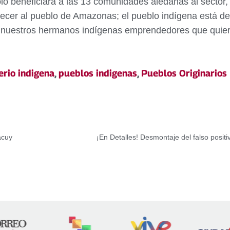
lo beneficiará a las 13 comunidades aledañas al sector,
cer al pueblo de Amazonas; el pueblo indígena está de
 nuestros hermanos indígenas emprendedores que quiere
erio indigena
,
pueblos indigenas
,
Pueblos Originarios
acuy