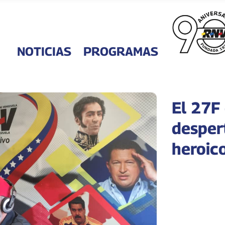
NOTICIAS
PROGRAMAS
El 27F
desper
heroic