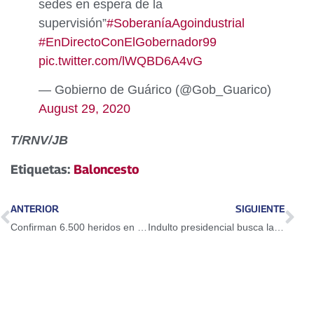
sedes en espera de la
supervisión”
#SoberaníaAgoindustrial
#EnDirectoConElGobernador99
pic.twitter.com/lWQBD6A4vG
— Gobierno de Guárico (@Gob_Guarico)
August 29, 2020
T/RNV/JB
Etiquetas:
Baloncesto
ANTERIOR
SIGUIENTE
Confirman 6.500 heridos en explosiones de Beirut
Indulto presidencial busca la reconciliación y la unión nacional