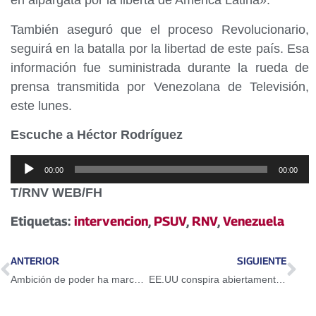
en alpargata por la liberta de América Latina».
También aseguró que el proceso Revolucionario,
seguirá en la batalla por la libertad de este país. Esa
información fue suministrada durante la rueda de
prensa transmitida por Venezolana de Televisión,
este lunes.
Escuche a Héctor Rodríguez
Reproductor
00:00
00:00
de
T/RNV WEB/FH
audio
Etiquetas:
intervencion
,
PSUV
,
RNV
,
Venezuela
ANTERIOR
SIGUIENTE
Ambición de poder ha marcado proceso de validación de partidos opositores
EE.UU conspira abiertamente contra Venezuela por medio de la OEA