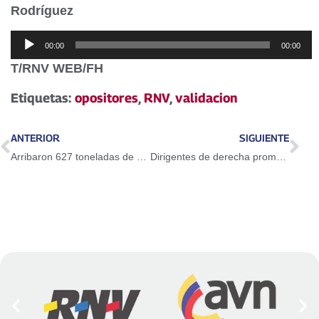
Rodríguez
Reproductor
00:00
00:00
de
T/RNV WEB/FH
audio
Etiquetas:
opositores
,
RNV
,
validacion
ANTERIOR
SIGUIENTE
Arribaron 627 toneladas de alimentos e insumos al Puerto de Guanta
Dirigentes de derecha promueven intervención extranjera sobre Venezuela