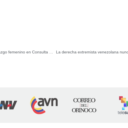
RNV activa sexta edición del Radiotom para honrar liderazgo femenino en Consulta Popular Nacional 2026
La derecha extremista venezolana nunca