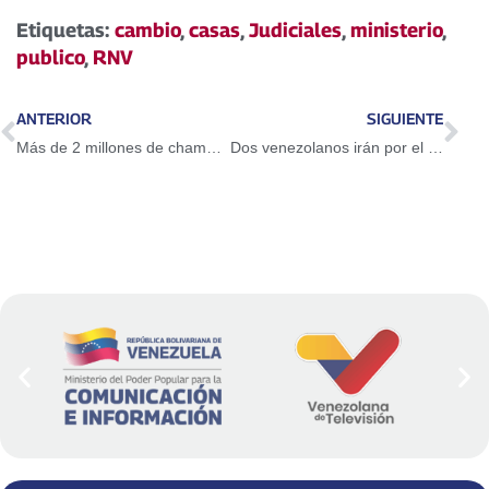
Etiquetas:
cambio
,
casas
,
Judiciales
,
ministerio
,
publico
,
RNV
ANTERIOR
SIGUIENTE
Más de 2 millones de chamos han participado en elecciones de la Feveem
Dos venezolanos irán por el bronce en Mundial de Karate