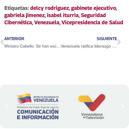
Etiquetas:
delcy rodriguez
,
gabinete ejecutivo
,
gabriela jimenez
,
isabel iturria
,
Seguridad
Cibernética
,
Venezuela
,
Vicepresidencia de Salud
ANTERIOR
SIGUIENTE
Ministro Cabello: Se han excarcelado 808 personas siguiendo instrucciones del Presidente Maduro
Venezuela ratifica liderazgo en la lucha antidrogas con incautación de 8 toneladas este año