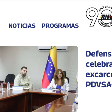
NOTICIAS
PROGRAMAS
Defens
celebr
excarc
PDVSA