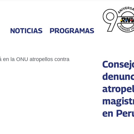
NOTICIAS
PROGRAMAS
Consej
denunc
atrope
magist
en Per