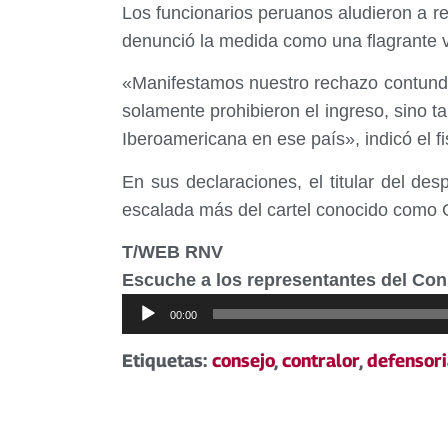
Los funcionarios peruanos aludieron a re
denunció la medida como una flagrante vi
«Manifestamos nuestro rechazo contunden
solamente prohibieron el ingreso, sino t
Iberoamericana en ese país», indicó el f
En sus declaraciones, el titular del de
escalada más del cartel conocido como 
T/WEB RNV
Escuche a los representantes del Co
Reproductor
00:00
de
Etiquetas:
consejo
,
contralor
,
defensori
audio