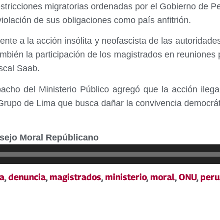
stricciones migratorias ordenadas por el Gobierno de P
olación de sus obligaciones como país anfitrión.
te a la acción insólita y neofascista de las autorida
ambién la participación de los magistrados en reuniones
iscal Saab.
spacho del Ministerio Público agregó que la acción ileg
Grupo de Lima que busca dañar la convivencia democrát
nsejo Moral Repúblicano
a
,
denuncia
,
magistrados
,
ministerio
,
moral
,
ONU
,
peru