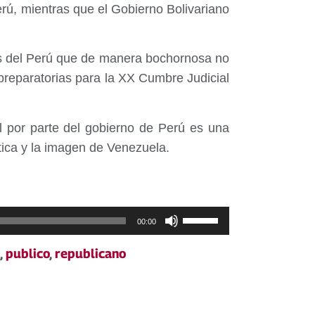
erú, mientras que el Gobierno Bolivariano
des del Perú que de manera bochornosa no
 preparatorias para la XX Cumbre Judicial
al por parte del gobierno de Perú es una
ica y la imagen de Venezuela.
Utiliza
00:00
las
,
publico
,
republicano
teclas
de
flecha
arriba/abajo