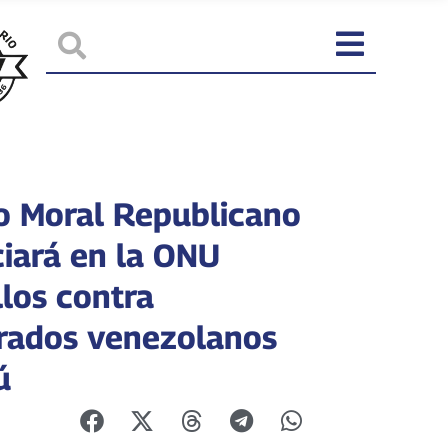
o Moral Republicano
iará en la ONU
llos contra
rados venezolanos
ú