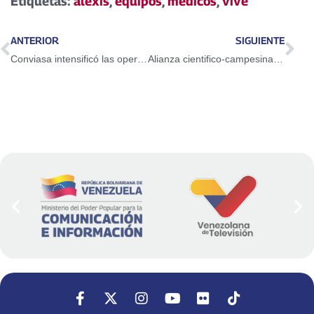
Etiquetas:
alexis
,
equipos
,
medicos
,
vive
ANTERIOR
SIGUIENTE
Conviasa intensificó las operaciones del Plan Vuelta a la Patria
Alianza cientifico-campesina logró rescate de papa nativa del páramo merideño