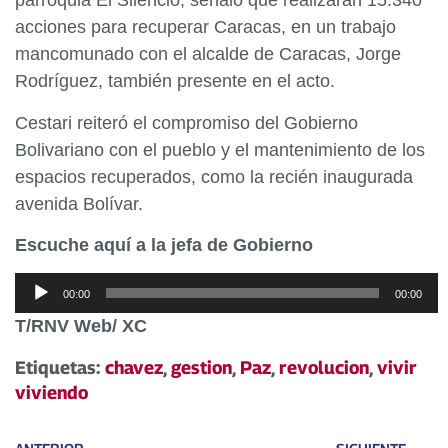
parroquia El Silencio, señaló que realizarán 15.340
acciones para recuperar Caracas, en un trabajo
mancomunado con el alcalde de Caracas, Jorge
Rodríguez, también presente en el acto.
Cestari reiteró el compromiso del Gobierno
Bolivariano con el pueblo y el mantenimiento de los
espacios recuperados, como la recién inaugurada
avenida Bolívar.
Escuche aquí a la jefa de Gobierno
Reproductor
00:00
00:00
de
T/RNV Web/ XC
audio
Etiquetas:
chavez
,
gestion
,
Paz
,
revolucion
,
vivir
viviendo