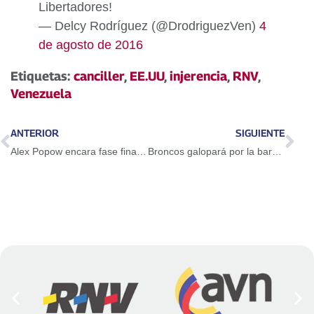
Libertadores!
— Delcy Rodríguez (@DrodriguezVen)
4
de agosto de 2016
Etiquetas:
canciller
,
EE.UU
,
injerencia
,
RNV
,
Venezuela
ANTERIOR
SIGUIENTE
Alex Popow encara fase final rumbo al título de la Sportscar Championship
Broncos galopará por la barrida ante Atléticos en LNB