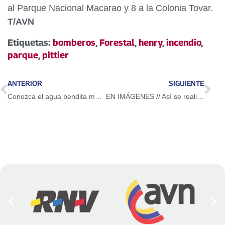
al Parque Nacional Macarao y 8 a la Colonia Tovar.
T/AVN
Etiquetas:
bomberos
,
Forestal
,
henry
,
incendio
,
parque
,
pittier
ANTERIOR
SIGUIENTE
Conozca el agua bendita marca "Ramón Muchacho" (FOTOS)
EN IMÁGENES // Así se realizó la tradicional quema de Judas en Caracas