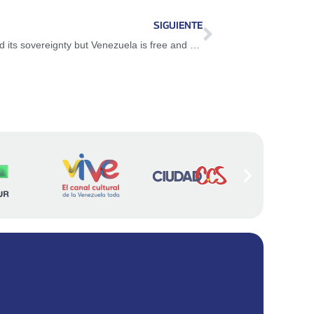
SIGUIENTE
Freddy Bernal: Colombia has surrendered its sovereignty but Venezuela is free and sovereign