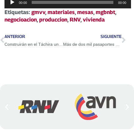
00:00
00:00
de
Etiquetas:
gmvv
,
materiales
,
mesas
,
mgbnbt
,
audio
negocioacion
,
produccion
,
RNV
,
vivienda
ANTERIOR
SIGUIENTE
Construirán en el Táchira un parque natural para fauna silvestre
Más de dos mil pasaportes sin retirar en Saime Los Ruices