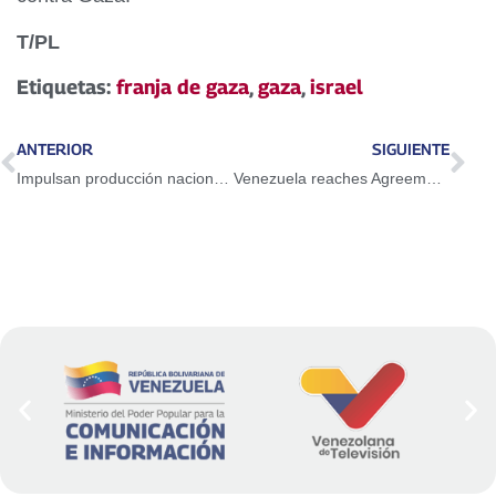
T/PL
Etiquetas:
franja de gaza
,
gaza
,
israel
ANTERIOR
SIGUIENTE
Impulsan producción nacional de agricultura regenerativa en cultivo de arroz y maíz en el país
Venezuela reaches Agreement to repatriate migrant compatriots from USA