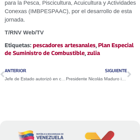
para la Pesca, Piscicultura, Acuicultura y Actividades
Conexas (IMBPESPAAC), por el desarrollo de esta
jornada.
T/RNV Web/TV
Etiquetas:
pescadores artesanales
,
Plan Especial
de Suministro de Combustible
,
zulia
ANTERIOR
SIGUIENTE
Jefe de Estado autorizó en comodato por 50 años el edificio de Inavi del Zulia y ordenó la creación de la Casa Social Pastoral
Presidente Nicolás Maduro inauguró nueva Farmapatria Bicentenaria en Betijoque