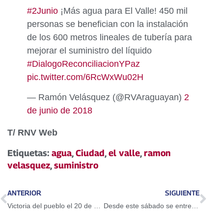
#2Junio
¡Más agua para El Valle! 450 mil
personas se benefician con la instalación
de los 600 metros lineales de tubería para
mejorar el suministro del líquido
#DialogoReconciliacionYPaz
pic.twitter.com/6RcWxWu02H
— Ramón Velásquez (@RVAraguayan)
2
de junio de 2018
T/ RNV Web
Etiquetas:
agua
,
Ciudad
,
el valle
,
ramon
velasquez
,
suministro
ANTERIOR
SIGUIENTE
Victoria del pueblo el 20 de mayo remoraliza a los pueblos
Desde este sábado se entrega bono especial del Carnet de la Patria