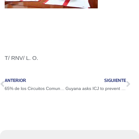
T/ RNV/ L. O.
ANTERIOR
SIGUIENTE
65% de los Circuitos Comunales cuentan con promotores de la Gran Misión Ciencia, Tecnología e Innovación
Guyana asks ICJ to prevent Venezuela from electing governor in Essequibo