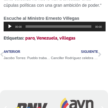
cúpulas políticas con una gran ambición de poder.”
Escuche al Ministro Ernesto Villegas
Reproductor
00:00
00:00
de
audio
Etiquetas:
paro
,
Venezuela
,
villegas
ANTERIOR
SIGUIENTE
Jacobo Torres: Pueblo trabajador está en pie de lucha contra pretensiones fascistas
Canciller Rodríguez celebra fracaso del paro convocado por la derecha